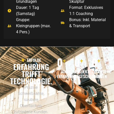
Grundlagen
Skulptur
Dauer: 1 Tag
Format: Exklusives
(Samstag)
1:1 Coaching
Gruppe:
Bonus: Inkl. Material
Kleingruppen (max.
& Transport
4 Pers.)
0
0
0
+
+
+
ERFOLGE
ERFAHRUNG
TRIFFT
JAHRE
PROJEKTE
ZUFRIEDENE
ERFAHRUNG
ABGESCHLOSSEN
KUNDEN
TECHNOLOGIE.
Präzise
Schweißnähte,
saubere
Oberflächen,
zufriedene Kunden.