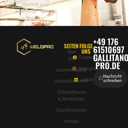
Qualität aus
Erfahrung – das ist
WeldPro.
+49 176
SEITEN
FOLGE
61510697
UNS
Über
GALLITAN
Facebook
uns
PRO.DE
Instagram
Laserreinigung
Nachricht
LinkedIn
schreiben
Schweißarbeiten
Schweißkurse
& Workshops
Qualifikationen
Kontakt